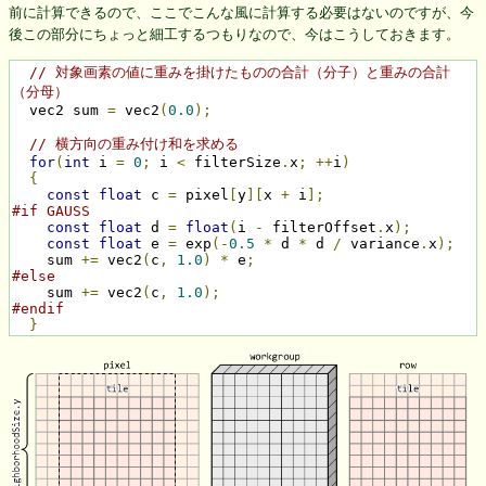
前に計算できるので、ここでこんな風に計算する必要はないのですが、今
後この部分にちょっと細工するつもりなので、今はこうしておきます。
// 対象画素の値に重みを掛けたものの合計（分子）と重みの合計
（分母）
  vec2 sum 
=
 vec2
(
0.0
);
// 横方向の重み付け和を求める
for
(
int
 i 
=
0
;
 i 
<
 filterSize
.
x
;
++
i
)
{
const
float
 c 
=
 pixel
[
y
][
x 
+
 i
];
#if GAUSS
const
float
 d 
=
float
(
i 
-
 filterOffset
.
x
);
const
float
 e 
=
 exp
(-
0.5
*
 d 
*
 d 
/
 variance
.
x
);
    sum 
+=
 vec2
(
c
,
1.0
)
*
 e
;
#else
    sum 
+=
 vec2
(
c
,
1.0
);
#endif
}