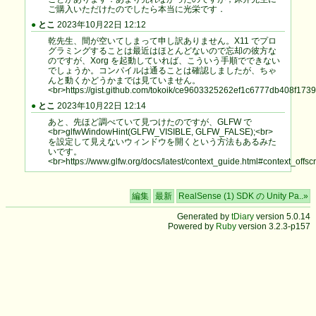
ご購入いただけたのでしたら本当に光栄です．
●
とこ
2023年10月22日 12:12
乾先生、間が空いてしまって申し訳ありません。X11 でプロ
グラミングすることは最近はほとんどないので忘却の彼方な
のですが、Xorg を起動していれば、こういう手順でできない
でしょうか。コンパイルは通ることは確認しましたが、ちゃ
んと動くかどうかまでは見ていません。
<br>https://gist.github.com/tokoik/ce9603325262ef1c6777db408f173
●
とこ
2023年10月22日 12:14
あと、先ほど調べていて見つけたのですが、GLFW で
<br>glfwWindowHint(GLFW_VISIBLE, GLFW_FALSE);<br>
を設定して見えないウィンドウを開くという方法もあるみた
いです。
<br>https://www.glfw.org/docs/latest/context_guide.html#context_offsc
編集
最新
RealSense (1) SDK の Unity Pa..»
Generated by
tDiary
version 5.0.14
Powered by
Ruby
version 3.2.3-p157