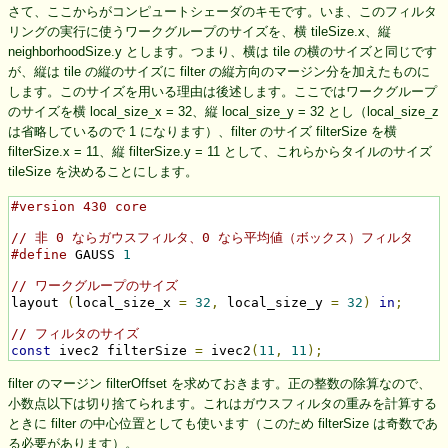
さて、ここからがコンピュートシェーダのキモです。いま、このフィルタ
リングの実行に使うワークグループのサイズを、横 tileSize.x、縦
neighborhoodSize.y とします。つまり、横は tile の横のサイズと同じです
が、縦は tile の縦のサイズに filter の縦方向のマージン分を加えたものに
します。このサイズを用いる理由は後述します。ここではワークグループ
のサイズを横 local_size_x = 32、縦 local_size_y = 32 とし（local_size_z
は省略しているので 1 になります）、filter のサイズ filterSize を横
filterSize.x = 11、縦 filterSize.y = 11 として、これらからタイルのサイズ
tileSize を決めることにします。
#version 430 core
// 非 0 ならガウスフィルタ、0 なら平均値（ボックス）フィルタ
#define
 GAUSS 
1
// ワークグループのサイズ
layout 
(
local_size_x 
=
32
,
 local_size_y 
=
32
)
in
;
// フィルタのサイズ
const
 ivec2 filterSize 
=
 ivec2
(
11
,
11
);
filter のマージン filterOffset を求めておきます。正の整数の除算なので、
小数点以下は切り捨てられます。これはガウスフィルタの重みを計算する
ときに filter の中心位置としても使います（このため filterSize は奇数であ
る必要があります）。