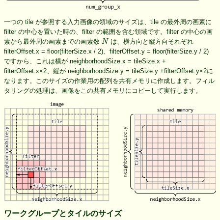
一つの tile が参照する入力画像の領域のサイズは、tile の最外周の画素に
filter の中心を置いた時の、filter の範囲を含む領域です。filter の中心の画
N
素から最外周の画素までの画素数
は、横方向と縦方向それぞれ
filterOffset.x = floor(filterSize.x / 2)、filterOffset.y = floor(filterSize.y / 2)
ですから、これは横が neighborhoodSize.x = tileSize.x +
filterOffset.x×2、縦が neighborhoodSize.y = tileSize.y +filterOffset.y×2に
なります。このサイズの作業用の配列を共有メモリに作成します。フィル
タリングの処理は、画像をこの共有メモリにコピーして実行します。
ワークグループとタイルのサイズ