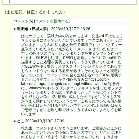
}
（まだ追記・修正するかもしれん）
コメント(6) [
コメントを投稿する
]
●
乾正知（茨城大学）
2023年10月17日 13:26
はじめまして．茨城大学の乾と申します．先生のHPはちょく
ちょく参考にさせていただいています．本当にありがとうご
ざいます．ちなみに私もあと数年で退職です．<br>さて，一
点教えていただきたい点がありコメントさせていただきま
す．<br>オフスクリーンレンダリングをするソフトを作って
います．GLEWを利用してFBOを定義し，そこにOpenGLで
描画すること処理を実装しており，うまく動いています．た
だGLEWを使う場合，オフスクリーンレンダリングであって
もウィンドウは生成する必要があり，それがちょっと問題に
なっています．ウィンドウを全く生成しないでFBOを定義す
ることは可能でしょうか？<br>ちなみにhttps://corgi-
lab.com/programming/desc-opengl-without-window/を参考
に，Windowsのレンダリングコンテキストを使ったオフスク
リーンレンダリングも試してみました．こちらはウィンドウ
を生成しないOoenGL描画に成功したのですが，どうもGPU
がうまく動作していないようです．こちらについても何か情
報があればいただけると嬉しいです．<br>以上お願いばかり
で恐縮ですが，お暇な時でけっこうですので，よろしくお願
いします．
●
とこ
2023年10月19日 17:39
乾先生、コメントありがとうございます。ご著書がどこかに
あったはずだと思って今探してみたのですが、どこかに埋も
れてしまっているようで見つかりませんでした。すみませ