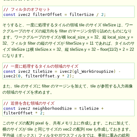
// フィルタのオフセット
const
 ivec2 filterOffset 
=
 filterSize 
/
2
;
そうすると、一度に処理するタイルの領域 tile のサイズ tileSize は、ワー
クグループのサイズの縦方向を filter のマージン分切り詰めたものになり
ます。ワークグループのサイズが横 local_size_x = 32、縦 local_size_y =
32、フィルタ filter の縦のサイズが filterSize.y = 11 であれば、タイルのサ
イズ tileSize は横 tileSize.x = 32、縦 tileSize.y = 32 – floor(11/2) × 2 = 22
になります。
// 一度に処理するタイルの領域のサイズ
const
 ivec2 tileSize 
=
 ivec2
(
gl_WorkGroupSize
)
-
ivec2
(
0
,
 filterOffset
.
y 
*
2
);
また、tile のサイズに filter のマージンを加えて、tile が参照する入力画像
の領域のサイズを求めます。
// 近傍を含む領域のサイズ
const
 ivec2 neighborhoodSize 
=
 tileSize 
+
filterOffset 
*
2
;
このサイズの配列 pixel を、共有メモリ上に作成します。これに加えて、
横のサイズが tile と同じサイズの vec2 の配列 row も作成しておきます。
平均値（ボックス）フィルタやガウスフィルタでは、事前に重みの総和