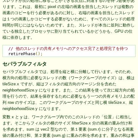
スレッドが次の処理に移ることができる次点に到達するのを待つ必要があ
ります。これは、最初に pixel の左端の画素を担当したスレッドは複数の
画素のコピーを行う必要があるのに対し、右端の画素を担当したスレッド
は１つの画素しかコピーする必要がないために、すべてのスレッドの処理
時間が同じにはならないためです。また、スレッドが本当に並列に動作し
ている独立したプロセッサに割り当てられているかどうかも、GPU の仕
様に依存します。
// 他のスレッドの共有メモリへのアクセス完了と処理完了を待つ
  retirePhase
();
セパラブルフィルタ
セパラブルフィルタでは、処理を縦と横に分離して行います。そのため、
横方向の処理に必要なスレッドの数（ワークグループのサイズ）は、横は
tileSize.x ですが、縦はフィルタの縦方向のマージン分を含めた
neighborhoodSize.y になります。また、この結果を使って次に縦方向の処
理を行うので、結果を保存するために必要なもう一つの共有メモリ上の配
列 row のサイズは、このワークグループのサイズと同じ横 tileSize.x、縦
neighborhoodSize.y になります。
変数 x と y は、ワークグループ内でのこのスレッドの「位置」に相当し
ます。そこからフィルタの横のサイズ filterSize.x 分の画素の重み付け和
を求めます。sum は vec2 型なので、第１要素 (sum.r) に分子となる画素
値の重み付け和、第２要素 (sum.g) に重みの和を求めます。重みの和は事