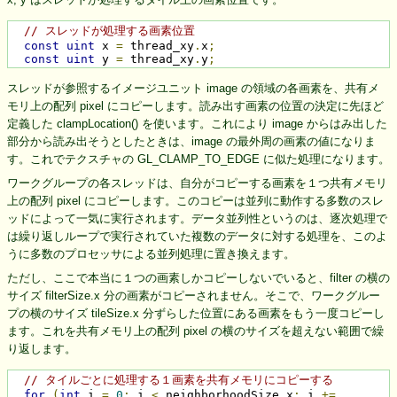
// スレッドが処理する画素位置
const
uint
 x 
=
 thread_xy
.
x
;
const
uint
 y 
=
 thread_xy
.
y
;
スレッドが参照するイメージユニット image の領域の各画素を、共有メ
モリ上の配列 pixel にコピーします。読み出す画素の位置の決定に先ほど
定義した clampLocation() を使います。これにより image からはみ出した
部分から読み出そうとしたときは、image の最外周の画素の値になりま
す。これでテクスチャの GL_CLAMP_TO_EDGE に似た処理になります。
ワークグループの各スレッドは、自分がコピーする画素を１つ共有メモリ
上の配列 pixel にコピーします。このコピーは並列に動作する多数のスレ
ッドによって一気に実行されます。データ並列性というのは、逐次処理で
は繰り返しループで実行されていた複数のデータに対する処理を、このよ
うに多数のプロセッサによる並列処理に置き換えます。
ただし、ここで本当に１つの画素しかコピーしないでいると、filter の横の
サイズ filterSize.x 分の画素がコピーされません。そこで、ワークグルー
プの横のサイズ tileSize.x 分ずらした位置にある画素をもう一度コピーし
ます。これを共有メモリ上の配列 pixel の横のサイズを超えない範囲で繰
り返します。
// タイルごとに処理する１画素を共有メモリにコピーする
for
(
int
 i 
=
0
;
 i 
<
 neighborhoodSize
.
x
;
 i 
+=