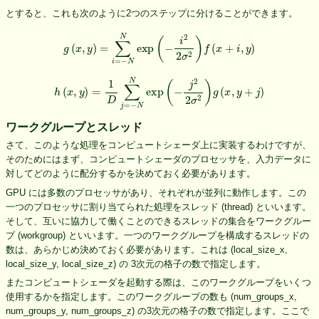
とすると、これも次のように2つのステップに分けることができます。
g
(
x
,
y
)
=
∑
i
=
−
N
N
exp
(
−
i
2
2
σ
2
)
f
(
x
+
i
,
y
)
h
(
x
,
y
)
=
1
D
∑
j
=
−
N
N
exp
(
−
j
2
2
σ
2
)
g
(
x
,
y
+
j
)
ワークグループとスレッド
さて、このような処理をコンピュートシェーダ上に実装するわけですが、
そのためにはまず、コンピュートシェーダのプロセッサを、入力データに
対してどのように配分するかを決めておく必要があります。
GPU には多数のプロセッサがあり、それぞれが並列に動作します。この
一つのプロセッサに割り当てられた処理をスレッド (thread) といいます。
そして、互いに協力して働くことのできるスレッドの集合をワークグルー
プ (workgroup) といいます。一つのワークグループを構成するスレッドの
数は、あらかじめ決めておく必要があります。これは (local_size_x,
local_size_y, local_size_z) の 3次元の格子の数で指定します。
またコンピュートシェーダを起動する際は、このワークグループをいくつ
使用するかを指定します。このワークグループの数も (num_groups_x,
num_groups_y, num_groups_z) の3次元の格子の数で指定します。ここで