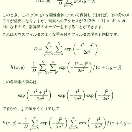
g
(
x
,
y
)
このとき、この
を画像全体について保持しておけば、その分のメ
2
(
2
N
+
1
)
×
W
×
H
モリが必要になりますが、画素へのアクセスが
回になるので、計算量のオーダーを下げることができます。
これはガウスフィルタのような重み付きフィルタの場合も同様です。
D
=
∑
j
=
−
N
N
∑
i
=
−
N
N
exp
(
−
i
2
+
j
2
2
σ
2
)
h
(
x
,
y
)
=
1
D
∑
j
=
−
N
N
∑
i
=
−
N
N
exp
(
−
i
2
+
j
2
2
σ
2
)
f
(
x
+
i
,
y
+
j
)
この各画素の重みは、
exp
(
−
i
2
+
j
2
2
σ
2
)
=
exp
(
−
i
2
2
σ
2
)
exp
(
−
j
2
2
σ
2
)
j
ですから、
の項をくくり出して、
h
(
x
,
y
)
=
1
D
∑
j
=
−
N
N
exp
(
−
j
2
2
σ
2
)
∑
i
=
−
N
N
exp
(
−
i
2
2
σ
2
)
f
(
x
+
i
,
y
+
j
)