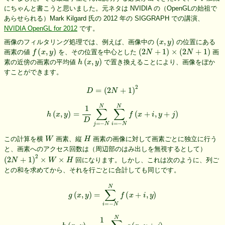
にちゃんと書こうと思いました。元ネタは NVIDIA の（OpenGLの始祖で
あらせられる）Mark Kilgard 氏の 2012 年の SIGGRAPH での講演、
NVIDIA OpenGL for 2012
です。
(
x
,
y
)
画像のフィルタリング処理では、例えば、画像中の
の位置にある
f
(
x
,
y
)
(
2
N
+
1
)
×
(
2
N
+
1
)
画素の値
を、その位置を中心とした
画
h
(
x
,
y
)
素の近傍の画素の平均値
で置き換えることにより、画像をぼか
すことができます。
D
=
(
2
N
+
1
)
2
h
(
x
,
y
)
=
1
D
∑
j
=
−
N
N
∑
i
=
−
N
N
f
(
x
+
i
,
y
+
j
)
W
H
この計算を横
画素、縦
画素の画像に対して画素ごとに独立に行う
と、画素へのアクセス回数は（周辺部のはみ出しを無視するとして）
(
2
N
+
1
)
2
×
W
×
H
回になります。しかし、これは次のように、列ご
との和を求めてから、それを行ごとに合計しても同じです。
g
(
x
,
y
)
=
∑
i
=
−
N
N
f
(
x
+
i
,
y
)
h
(
x
,
y
)
=
1
D
∑
j
=
−
N
N
g
(
x
,
y
+
j
)