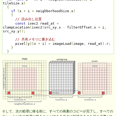
tileSize
.
x
)
{
if
(
x 
+
 i 
<
 neighborhoodSize
.
x
)
{
// 読み出し位置
const
 ivec2 read_at 
=
clampLocation
(
ivec2
(
src_xy
.
x 
-
 filterOffset
.
x 
+
 i
,
src_xy
.
y
));
// 共有メモリに書き込む
      pixel
[
y
][
x 
+
 i
]
=
 imageLoad
(
image
,
 read_at
).
r
;
}
}
そして、次の処理に移る前に、すべての画素のコピーが完了し、すべての