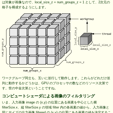
は対象が画像なので、local_size_z = num_groups_z = 1 として、2次元の
格子を構成するようにします。
ワークグループ同士も、互いに並行して動作します。これらがどれだけ並
列に動作するかどうかは、GPU のプロセッサの数などのリソース次第で
す。世の中金次第ということですね。
コンピュートシェーダによる画像のフィルタリング
いま、入力画像 image の (x,y) の位置にある画素を中心とした横
filterSize.x、縦 filterSize.y の領域 filter 内の各画素の値から、入力画像と
同じサイズの出力画像 filtered の (x,y) の位置にある画素の値を決定するこ