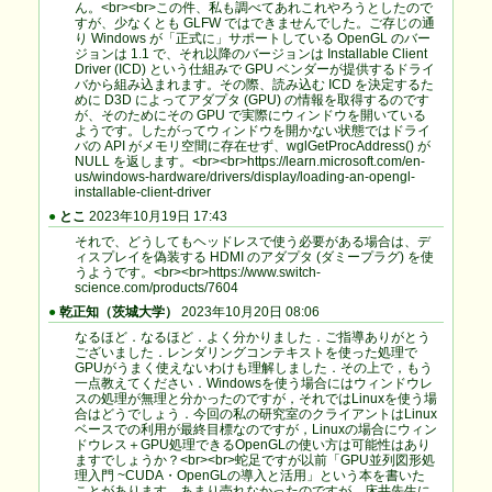
ん。<br><br>この件、私も調べてあれこれやろうとしたので
すが、少なくとも GLFW ではできませんでした。ご存じの通
り Windows が「正式に」サポートしている OpenGL のバー
ジョンは 1.1 で、それ以降のバージョンは Installable Client
Driver (ICD) という仕組みで GPU ベンダーが提供するドライ
バから組み込まれます。その際、読み込む ICD を決定するた
めに D3D によってアダプタ (GPU) の情報を取得するのです
が、そのためにその GPU で実際にウィンドウを開いている
ようです。したがってウィンドウを開かない状態ではドライ
バの API がメモリ空間に存在せず、wglGetProcAddress() が
NULL を返します。<br><br>https://learn.microsoft.com/en-
us/windows-hardware/drivers/display/loading-an-opengl-
installable-client-driver
●
とこ
2023年10月19日 17:43
それで、どうしてもヘッドレスで使う必要がある場合は、デ
ィスプレイを偽装する HDMI のアダプタ (ダミープラグ) を使
うようです。<br><br>https://www.switch-
science.com/products/7604
●
乾正知（茨城大学）
2023年10月20日 08:06
なるほど．なるほど．よく分かりました．ご指導ありがとう
ございました．レンダリングコンテキストを使った処理で
GPUがうまく使えないわけも理解しました．その上で，もう
一点教えてください．Windowsを使う場合にはウィンドウレ
スの処理が無理と分かったのですが，それではLinuxを使う場
合はどうでしょう．今回の私の研究室のクライアントはLinux
ベースでの利用が最終目標なのですが，Linuxの場合にウィン
ドウレス＋GPU処理できるOpenGLの使い方は可能性はあり
ますでしょうか？<br><br>蛇足ですが以前「GPU並列図形処
理入門 ~CUDA・OpenGLの導入と活用」という本を書いた
ことがあります．あまり売れなかったのですが，床井先生に