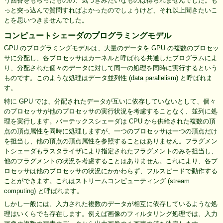
う回答をもらったものの、気づきみたいなものは得られませんでした。も
っと突っ込んで質問すればよかったのでしょうけど、それ以上聞きたいこ
とを思いつきませんでした。
コンピュートシェーダのプログラミングモデル
GPU のプログラミングモデルは、大量のデータを GPU の複数のプロセッ
サに分配し、各プロセッサはカーネルと呼ばれる共通したプログラムによ
り、分配された個々のデータに対して同一の処理を同時に実行するという
ものです。このような処理はデータ並列性 (data parallelism) と呼ばれま
す。
特に GPU では、分配されたデータが互いに依存していないとして、個々
のプロセッサが他のプロセッサの実行状況を考慮することなく、並列に処
理を実行します。バーテックスシェーダは CPU から供給された複数の頂
点の頂点属性を同時に処理しますが、一つのプロセッサは一つの頂点だけ
を担当し、他の頂点の頂点属性を参照することはありません。フラグメン
トシェーダもラスタライザにより指定されたフラグメントのみを担当し、
他のフラグメントの状況を考慮することはありません。これにより、各プ
ロセッサは他のプロセッサの状況にかかわらず、フルスピードで動作する
ことができます。これはストリームコンピューティング (stream
computing) と呼ばれます。
しかし一般には、入力された複数のデータが相互に依存しているような処
理はいくらでも存在します。例えば画像のフィルタリング処理では、入力