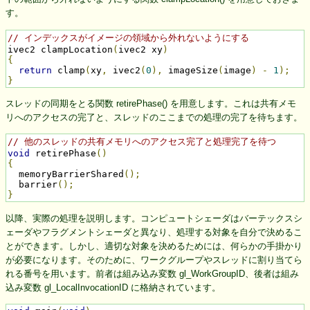
す。
// インデックスがイメージの領域から外れないようにする
ivec2 clampLocation
(
ivec2 xy
)
{
return
 clamp
(
xy
,
 ivec2
(
0
),
 imageSize
(
image
)
-
1
);
}
スレッドの同期をとる関数 retirePhase() を用意します。これは共有メモ
リへのアクセスの完了と、スレッドのここまでの処理の完了を待ちます。
// 他のスレッドの共有メモリへのアクセス完了と処理完了を待つ
void
 retirePhase
()
{
  memoryBarrierShared
();
  barrier
();
}
以降、実際の処理を説明します。コンピュートシェーダはバーテックスシ
ェーダやフラグメントシェーダと異なり、処理する対象を自分で決めるこ
とができます。しかし、適切な対象を決めるためには、何らかの手掛かり
が必要になります。そのために、ワークグループやスレッドに割り当てら
れる番号を用います。前者は組み込み変数 gl_WorkGroupID、後者は組み
込み変数 gl_LocalInvocationID に格納されています。