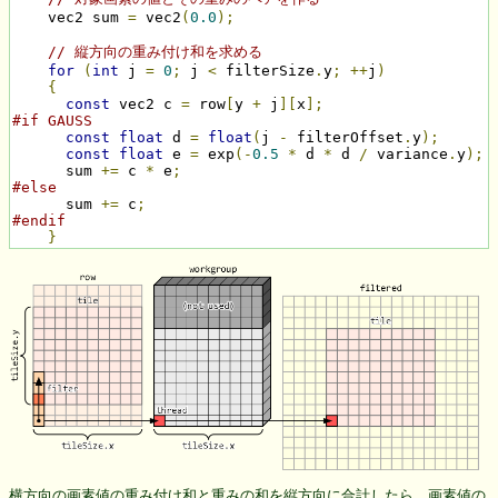
    vec2 sum 
=
 vec2
(
0.0
);
// 縦方向の重み付け和を求める
for
(
int
 j 
=
0
;
 j 
<
 filterSize
.
y
;
++
j
)
{
const
 vec2 c 
=
 row
[
y 
+
 j
][
x
];
#if GAUSS
const
float
 d 
=
float
(
j 
-
 filterOffset
.
y
);
const
float
 e 
=
 exp
(-
0.5
*
 d 
*
 d 
/
 variance
.
y
);
      sum 
+=
 c 
*
 e
;
#else
      sum 
+=
 c
;
#endif
}
横方向の画素値の重み付け和と重みの和を縦方向に合計したら、画素値の