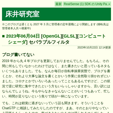
最新
RealSense (1) SDK の Unity Pa..»
床井研究室
※このブログは遅くとも 2027 年 3 月に管理者の定年退職により閉鎖します (移転先は
管理者本人共々模索中)
■ 2023年06月04日
[
OpenGL
][
GLSL
][
コンピュート
シェーダ
] セパラブルフィルタ
2023年10月22日 12:14更新
ブログ書いてない
2019 年から丸 4 年ブログを更新しておりませんでした。もちろん、その
間に何もしていなかったわけではなく、また書きたいと思っているネタも
いくつもありました。でも、なんか毎日が自転車操業状態で、ブログを書
くとか、それより大事な論文を書くとかいう作業に全然取り掛かれずにい
ました。コロナとかでいろいろあったってこともあるんですけど、この状
況で逆に研究に集中できたという方もいらっしゃいますから、言い訳には
ならんでしょうね。今もやらなきゃなんないことがいくつもあって、忙し
い、時間が足りないという焦りで頭が一杯になっています。
でも、これは錯覚に過ぎないっていう話も聞きます。そういうことを
ChatGTP に相談してみたりしたのですが、まあ、そのとおりやなってい