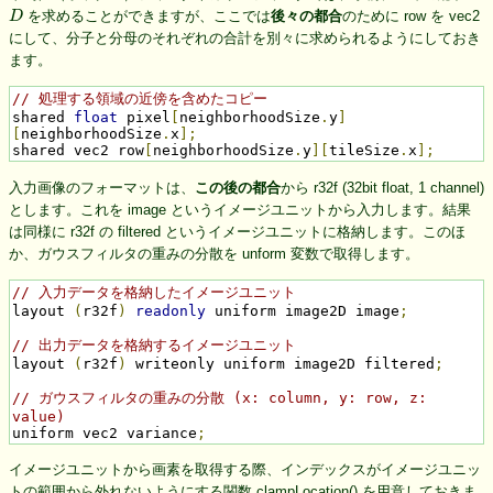
D
を求めることができますが、ここでは
後々の都合
のために row を vec2
にして、分子と分母のそれぞれの合計を別々に求められるようにしておき
ます。
// 処理する領域の近傍を含めたコピー
shared 
float
 pixel
[
neighborhoodSize
.
y
]
[
neighborhoodSize
.
x
];
shared vec2 row
[
neighborhoodSize
.
y
][
tileSize
.
x
];
入力画像のフォーマットは、
この後の都合
から r32f (32bit float, 1 channel)
とします。これを image というイメージユニットから入力します。結果
は同様に r32f の filtered というイメージユニットに格納します。このほ
か、ガウスフィルタの重みの分散を unform 変数で取得します。
// 入力データを格納したイメージユニット
layout 
(
r32f
)
readonly
 uniform image2D image
;
// 出力データを格納するイメージユニット
layout 
(
r32f
)
 writeonly uniform image2D filtered
;
// ガウスフィルタの重みの分散 (x: column, y: row, z: 
value)
uniform vec2 variance
;
イメージユニットから画素を取得する際、インデックスがイメージユニッ
トの範囲から外れないようにする関数 clampLocation() を用意しておきま