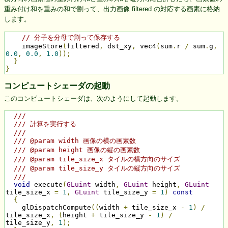
重み付け和を重みの和で割って、出力画像 filtered の対応する画素に格納
します。
// 分子を分母で割って保存する
    imageStore
(
filtered
,
 dst_xy
,
 vec4
(
sum
.
r 
/
 sum
.
g
,
0.0
,
0.0
,
1.0
));
}
}
コンピュートシェーダの起動
このコンピュートシェーダは、次のようにして起動します。
///
/// 計算を実行する
///
/// @param width 画像の横の画素数
/// @param height 画像の縦の画素数
/// @param tile_size_x タイルの横方向のサイズ
/// @param tile_size_y タイルの縦方向のサイズ
///
void
 execute
(
GLuint
 width
,
GLuint
 height
,
GLuint
tile_size_x 
=
1
,
GLuint
 tile_size_y 
=
1
)
const
{
    glDispatchCompute
((
width 
+
 tile_size_x 
-
1
)
/
tile_size_x
,
(
height 
+
 tile_size_y 
-
1
)
/
tile_size_y
,
1
);