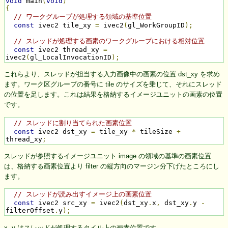
void
 main
(
void
)
{
// ワークグループが処理する領域の基準位置
const
 ivec2 tile_xy 
=
 ivec2
(
gl_WorkGroupID
);
// スレッドが処理する画素のワークグループにおける相対位置
const
 ivec2 thread_xy 
=
ivec2
(
gl_LocalInvocationID
);
これらより、スレッドが担当する入力画像中の画素の位置 dst_xy を求め
ます。ワーク区グループの番号に tile のサイズを乗じて、それにスレッド
の位置を足します。これは結果を格納するイメージユニットの画素の位置
です。
// スレッドに割り当てられた画素位置
const
 ivec2 dst_xy 
=
 tile_xy 
*
 tileSize 
+
thread_xy
;
スレッドが参照するイメージユニット image の領域の基準の画素位置
は、格納する画素位置より filter の縦方向のマージン分下げたところにし
ます。
// スレッドが読み出すイメージ上の画素位置
const
 ivec2 src_xy 
=
 ivec2
(
dst_xy
.
x
,
 dst_xy
.
y 
-
filterOffset
.
y
);
x, y はスレッドが処理するタイル上の画素位置です。