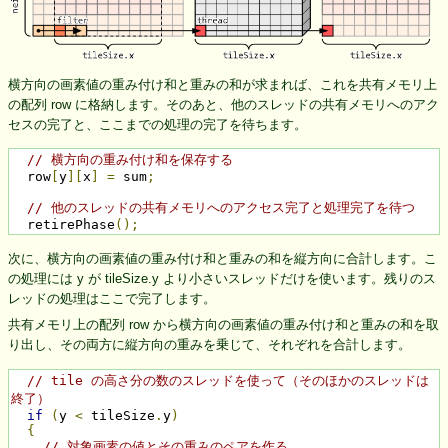
横方向の画素値の重み付け和と重みの和が求まれば、これを共有メモリ上
の配列 row に格納します。そのあと、他のスレッドの共有メモリへのアク
セスの完了と、ここまでの処理の完了を待ちます。
// 横方向の重み付け和を保存する
  row
[
y
][
x
]
=
 sum
;
// 他のスレッドの共有メモリへのアクセス完了と処理完了を待つ
  retirePhase
();
次に、横方向の画素値の重み付け和と重みの和を縦方向に合計します。こ
の処理には y が tileSize.y より小さいスレッドだけを使います。残りのス
レッドの処理はここで完了します。
共有メモリ上の配列 row から横方向の画素値の重み付け和と重みの和を取
り出し、その両方に縦方向の重みを乗じて、それぞれを合計します。
// tile の高さ分の数のスレッドを使って（そのほかのスレッドは
終了） 
if
(
y 
<
 tileSize
.
y
)
{
// 対象画素の値とその重みのペアを作る