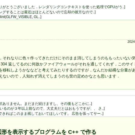
がとうございました．レンダリングコンテキストを使った処理でGPUがう..]
ングすることは最近はほとんどないので忘却の彼方なので..]
FW_VISIBLE, GL..]
１
202
，それなりに色々作ってきただけにそのまま消してしまうのももったいない
ry が 304 返してるのに何故かファイアウォールがそれを通してくれず，このサ
を移転しようかななどと考えてみたりするのですが，なんだか結構な分量が
えないので，人知れず消えてしまうのも世の定めかなとも思います．
訳ありません。まだまだ続けますし、その後もどこかに..]
いるのが３年以上前なので、大丈夫だとはおもうですが、、 さ..]
きればこのまま残しておいてほしいです。 広告を張ってサー..]
ft に図形を表示するプログラムを C++ で作る