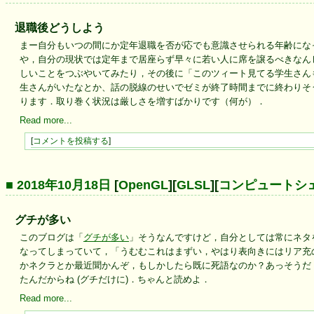
退職後どうしよう
まー自分もいつの間にか定年退職を否が応でも意識させられる年齢にな
や，自分の現状では定年まで居座らず早々に若い人に席を譲るべきなん
しいことをつぶやいてみたり，その後に「このツィート見てる学生さん
生さんがいたなとか、話の脱線のせいでゼミが終了時間までに終わりそ
ります．取り巻く状況は厳しさを増すばかりです（何が）．
Read more...
[
コメントを投稿する
]
■ 2018年10月18日
[
OpenGL
][
GLSL
][
コンピュートシ
グチが多い
このブログは「
グチが多い
」そうなんですけど，自分としては常にネタ
なってしまっていて，「うむむこれはまずい，やはり表向きにはリア充
かネクラとか最近聞かんぞ，もしかしたら既に死語なのか？あっそうだ
たんだからね (グチだけに)．ちゃんと読めよ．
Read more...