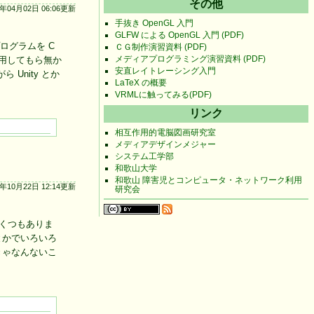
その他
4年04月02日 06:06更新
手抜き OpenGL 入門
GLFW による OpenGL 入門 (PDF)
プログラムを C
ＣＧ制作演習資料 (PDF)
メディアプログラミング演習資料 (PDF)
用してもら無か
安直レイトレーシング入門
Unity とか
LaTeX の概要
VRMLに触ってみる(PDF)
リンク
相互作用的電脳図画研究室
メディアデザインメジャー
システム工学部
和歌山大学
和歌山 障害児とコンピュータ・ネットワーク利用
3年10月22日 12:14更新
研究会
いくつもありま
とかでいろいろ
きゃなんないこ