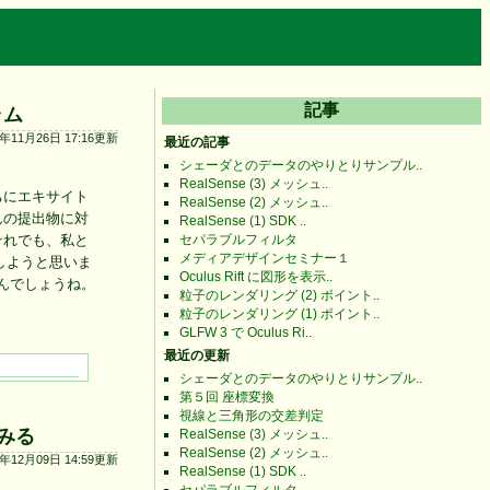
記事
ラム
5年11月26日 17:16更新
最近の記事
シェーダとのデータのやりとりサンプル..
RealSense (3) メッシュ..
ちにエキサイト
RealSense (2) メッシュ..
んの提出物に対
RealSense (1) SDK ..
それでも、私と
セパラブルフィルタ
メディアデザインセミナー１
しようと思いま
Oculus Rift に図形を表示..
んでしょうね。
粒子のレンダリング (2) ポイント..
粒子のレンダリング (1) ポイント..
GLFW 3 で Oculus Ri..
最近の更新
シェーダとのデータのやりとりサンプル..
第５回 座標変換
視線と三角形の交差判定
てみる
RealSense (3) メッシュ..
RealSense (2) メッシュ..
3年12月09日 14:59更新
RealSense (1) SDK ..