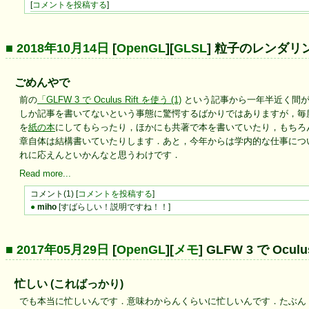
[
コメントを投稿する
]
■ 2018年10月14日
[
OpenGL
][
GLSL
] 粒子のレンダリン
ごめんやで
前の
「GLFW 3 で Oculus Rift を使う (1)
という記事から一年半近く間が空
しか記事を書いてないという事態に驚愕するばかりではありますが，毎
を
紙の本
にしてもらったり，ほかにも共著で本を書いていたり，もちろ
章自体は結構書いていたりします．あと，今年からは学内的な仕事につ
れに応えんといかんなと思うわけです．
Read more...
コメント(1) [
コメントを投稿する
]
●
miho
[すばらしい！説明ですね！！]
■ 2017年05月29日
[
OpenGL
][
メモ
] GLFW 3 で Oculu
忙しい (こればっかり)
でも本当に忙しいんです．意味わからんくらいに忙しいんです．たぶん