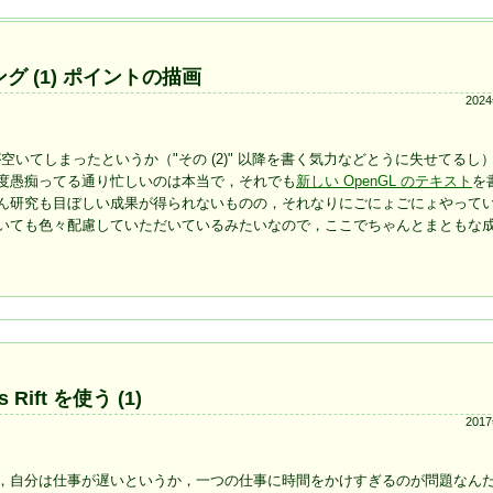
グ (1) ポイントの描画
202
いてしまったというか（"その (2)" 以降を書く気力などとうに失せてるし
度愚痴ってる通り忙しいのは本当で，それでも
新しい OpenGL のテキスト
を
ん研究も目ぼしい成果が得られないものの，それなりにごにょごにょやって
いても色々配慮していただいているみたいなので，ここでちゃんとまともな
s Rift を使う (1)
201
，自分は仕事が遅いというか，一つの仕事に時間をかけすぎるのが問題なん