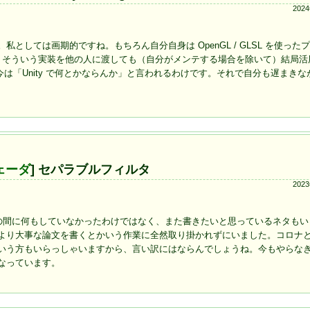
202
。私としては画期的ですね。もちろん自分自身は OpenGL / GLSL を使った
も、そういう実装を他の人に渡しても（自分がメンテする場合を除いて）結局活
「Unity で何とかならんか」と言われるわけです。それで自分も遅まきながら 
ェーダ
] セパラブルフィルタ
202
、その間に何もしていなかったわけではなく、また書きたいと思っているネタも
より大事な論文を書くとかいう作業に全然取り掛かれずにいました。コロナ
いう方もいらっしゃいますから、言い訳にはならんでしょうね。今もやらな
なっています。