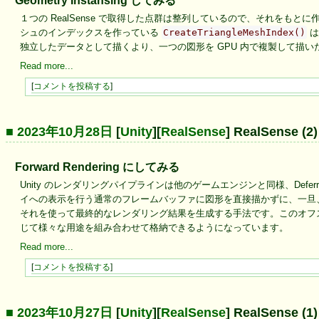
Geometry Instansing してみる
１つの RealSense で取得した点群は整列しているので、それを
シュのインデックスを作っている
CreateTriangleMeshIndex()
は
独立したデータとして描くより、一つの図形を GPU 内で複製して描い
Read more...
[
コメントを投稿する
]
■ 2023年10月28日
[
Unity
][
RealSense
] RealSense
Forward Rendering にしてみる
Unity のレンダリングパイプラインは他のゲームエンジンと同様、Deferred R
イへの表示を行う通常のフレームバッファに図形を直接描かずに、一旦
それを使って最終的なレンダリング結果を生成する手法です。このオフ
じて様々な用途を組み合わせて格納できるようになっています。
Read more...
[
コメントを投稿する
]
■ 2023年10月27日
[
Unity
][
RealSense
] RealSense (