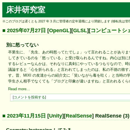
床井研究室
※このブログは遅くとも 2027 年 3 月に管理者の定年退職により閉鎖します (移転先は
■ 2025年07月27日
[
OpenGL
][
GLSL
][
コンピュートシ
別に怒ってない
卒業生に、「先生、あの時怒ってたでしょ」って言われることがありま
してきているのを「怒っている」と受け取られるんですね。内心は別に
するレビューなんかは、それなりに真剣にやっているつもりなので、時
議論すると「心を折られる」と言われてしまったのは、私の不徳の致すと
す。昔、MIXI の友達からの紹介文に「笑いながら毒を吐く」と当時
学生さん相手でなくても「ブログと印象が違いますね」と言われるくら
Read more...
[
コメントを投稿する
]
■ 2023年11月15日
[
Unity
][
RealSense
] RealSense