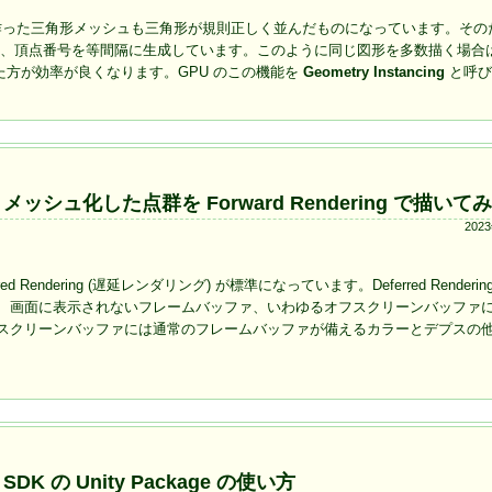
もとに作った三角形メッシュも三角形が規則正しく並んだものになっています。そ
、頂点番号を等間隔に生成しています。このように同じ図形を多数描く場合
た方が効率が良くなります。GPU のこの機能を
Geometry Instancing
と呼び
 (2) メッシュ化した点群を Forward Rendering で描いて
202
endering (遅延レンダリング) が標準になっています。Deferred Renderi
、画面に表示されないフレームバッファ、いわゆるオフスクリーンバッファ
スクリーンバッファには通常のフレームバッファが備えるカラーとデプスの
1) SDK の Unity Package の使い方