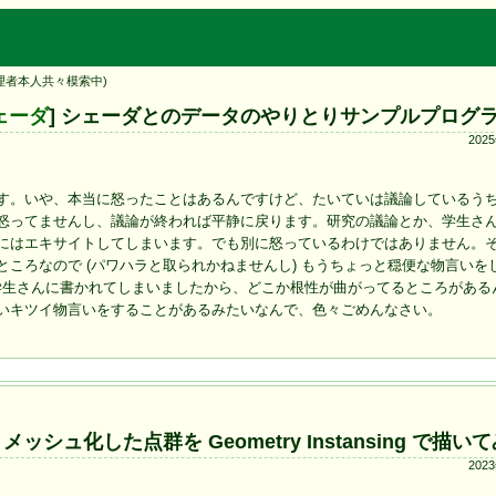
管理者本人共々模索中)
ェーダ
] シェーダとのデータのやりとりサンプルプログ
202
す。いや、本当に怒ったことはあるんですけど、たいていは議論しているう
怒ってませんし、議論が終われば平静に戻ります。研究の議論とか、学生さ
にはエキサイトしてしまいます。でも別に怒っているわけではありません。
ころなので (パワハラと取られかねませんし) もうちょっと穏便な物言いを
の学生さんに書かれてしまいましたから、どこか根性が曲がってるところがある
いキツイ物言いをすることがあるみたいなんで、色々ごめんなさい。
 (3) メッシュ化した点群を Geometry Instansing で描い
202