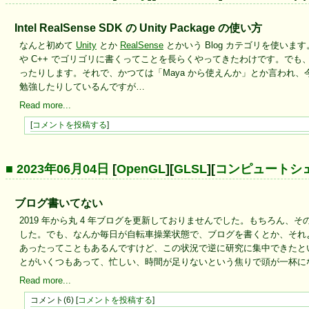
Intel RealSense SDK の Unity Package の使い方
なんと初めて
Unity
とか
RealSense
とかいう Blog カテゴリを使います
や C++ でゴリゴリに書くってことを長らくやってきたわけです。で
ったりします。それで、かつては「Maya から使えんか」とか言われ、今は
勉強したりしているんですが…
Read more...
[
コメントを投稿する
]
■ 2023年06月04日
[
OpenGL
][
GLSL
][
コンピュートシ
ブログ書いてない
2019 年から丸 4 年ブログを更新しておりませんでした。もちろん
した。でも、なんか毎日が自転車操業状態で、ブログを書くとか、それ
あったってこともあるんですけど、この状況で逆に研究に集中できたと
とがいくつもあって、忙しい、時間が足りないという焦りで頭が一杯に
Read more...
コメント(6) [
コメントを投稿する
]