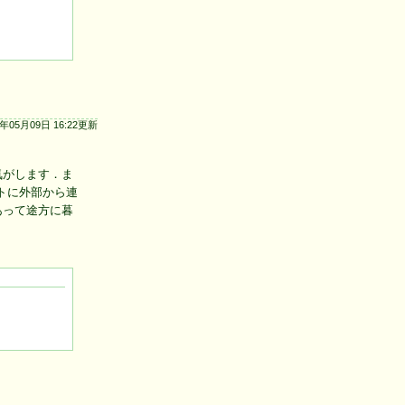
4年05月09日 16:22更新
気がします．ま
イトに外部から連
あって途方に暮