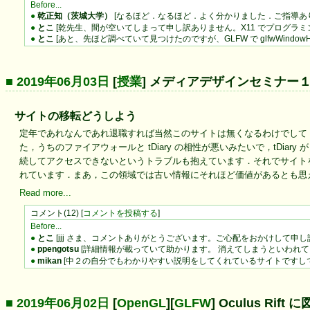
Before...
●
乾正知（茨城大学）
[なるほど．なるほど．よく分かりました．ご指導あり
●
とこ
[乾先生、間が空いてしまって申し訳ありません。X11 でプログラミ
●
とこ
[あと、先ほど調べていて見つけたのですが、GLFW で glfwWindowHint(GL
■ 2019年06月03日
[
授業
] メディアデザインセミナー
サイトの移転どうしよう
定年であれなんであれ退職すれば当然このサイトは無くなるわけでして
た，うちのファイアウォールと tDiary の相性が悪いみたいで，tDia
続してアクセスできないというトラブルも抱えています．それでサイト
れています．まあ，この領域では古い情報にそれほど価値があるとも思
Read more...
コメント(12) [
コメントを投稿する
]
Before...
●
とこ
[jjj さま、コメントありがとうございます。ご心配をおかけして申し
●
ppengotsu
[詳細情報が載っていて助かります。 消えてしまうといわれて
●
mikan
[中２の自分でもわかりやすい説明をしてくれているサイトですしで
■ 2019年06月02日
[
OpenGL
][
GLFW
] Oculus Ri