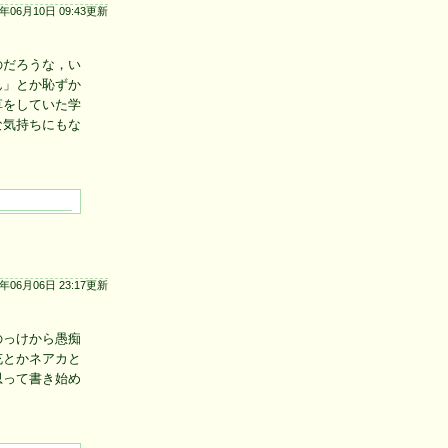
9年06月10日 09:43更新
のだろうな，い
ん」とか恥ずか
草をしていた学
な気持ちにもな
3年06月06日 23:17更新
のっけから愚痴
充とかネアカと
思って書き始め