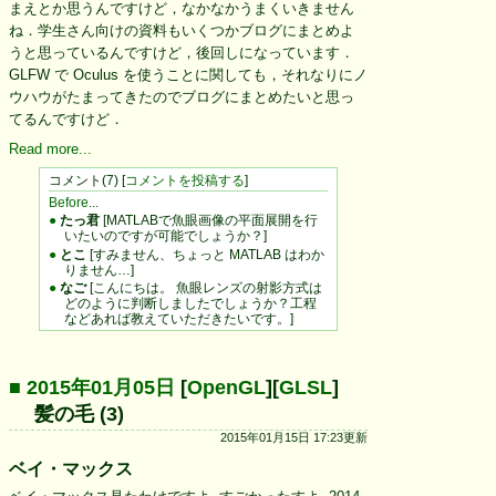
まえとか思うんですけど，なかなかうまくいきません
ね．学生さん向けの資料もいくつかブログにまとめよ
うと思っているんですけど，後回しになっています．
GLFW で Oculus を使うことに関しても，それなりにノ
ウハウがたまってきたのでブログにまとめたいと思っ
てるんですけど．
Read more...
コメント(7) [
コメントを投稿する
]
Before...
●
たっ君
[MATLABで魚眼画像の平面展開を行
いたいのですが可能でしょうか？]
●
とこ
[すみません、ちょっと MATLAB はわか
りません…]
●
なご
[こんにちは。 魚眼レンズの射影方式は
どのように判断しましたでしょうか？工程
などあれば教えていただきたいです。]
■ 2015年01月05日
[
OpenGL
][
GLSL
]
髪の毛 (3)
2015年01月15日 17:23更新
ベイ・マックス