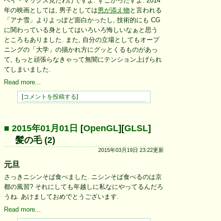
ベイ・マックス見たわけですよ. すごかったすよ. 2014
年の映画としては, 男子としては
男が添え物
と言われる
「アナ雪」よりよっぽど面白かったし, 技術的にも CG
に関わっている身としてはいろいろ悔しいなぁと思う
ところもありました. また, 自分の立場としてもオープ
ニングの「大学」の描かれ方にグッとくるものがあっ
て, もっと頑張らなきゃって無闇にテンション上げられ
てしまいました.
Read more...
[
コメントを投稿する
]
■ 2015年01月01日
[
OpenGL
][
GLSL
]
髪の毛 (2)
2015年03月19日 23:22更新
元旦
さっきニシンそば食べました. ニシンそば食べるのは京
都の風習? それにしても年越しに私なにやってるんだろ
うね. あけましておめでとうございます.
Read more...