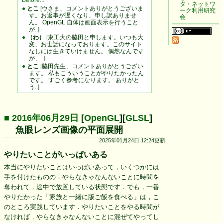
Before...
タ・ネットワ
●
とこ
[ウさま、コメントありがとうございま
ーク利用研究
す。お返事が遅くなり、申し訳ありませ
会
ん。 OpenGL 自体は画面表示を行うこと
が..]
●
（わ）
[東工大の脇田と申します。いつも大
変、お世話になっております。このサイト
なしには生きていけません。 偶然なんです
が、..]
●
とこ
[脇田先生、コメントありがとうござい
ます。 私もこういうことがやりたかったん
です。 すごく参考になります。 ありがと
う..]
■ 2016年06月29日
[
OpenGL
][
GLSL
]
魚眼レンズ画像の平面展開
2025年01月24日 12:24更新
やりたいことがいっぱいある
本当にやりたいことはいっぱいあって，いくつかには
手を付けたものの，やらなきゃなんないことに時間を
奪われて，途中で放置している状態です．でも，一番
やりたかった「家族と一緒に版ご飯を食べる」は，こ
のところ実践しています．やりたいことをやる時間が
なければ，やらなきゃなんないことに混ぜてやってし