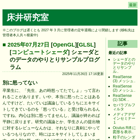
最新
床井研究室
※このブログは遅くとも 2027 年 3 月に管理者の定年退職により閉鎖します (移転先は
管理者本人共々模索中)
記事
■ 2025年07月27日
[
OpenGL
][
GLSL
]
[
コンピュートシェーダ
] シェーダと
最近の記事
のデータのやりとりサンプルプログ
シェーダとの
データのやり
ラム
とりサンプ
ル..
2025年11月26日 17:16更新
RealSense
(3) メッシュ..
別に怒ってない
RealSense
(2) メッシュ..
卒業生に、「先生、あの時怒ってたでしょ」って言わ
RealSense
れることがあります。いや、本当に怒ったことはある
(1) SDK ..
んですけど、たいていは議論しているうちにエキサイ
セパラブルフ
ィルタ
トしてきているのを「怒っている」と受け取られるん
メディアデザ
ですね。内心は別に怒ってませんし、議論が終われば
インセミナー
平静に戻ります。研究の議論とか、学生さんの提出物
１
Oculus Rift に
に対するレビューなんかは、それなりに真剣にやって
図形を表示..
いるつもりなので、時にはエキサイトしてしまいま
粒子のレンダ