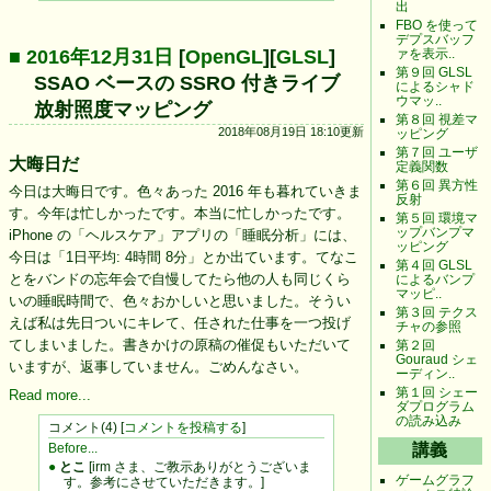
出
FBO を使って
デプスバッフ
■ 2016年12月31日
[
OpenGL
][
GLSL
]
ァを表示..
第９回 GLSL
SSAO ベースの SSRO 付きライブ
によるシャド
ウマッ..
放射照度マッピング
第８回 視差マ
2018年08月19日 18:10更新
ッピング
第７回 ユーザ
大晦日だ
定義関数
第６回 異方性
今日は大晦日です。色々あった 2016 年も暮れていきま
反射
す。今年は忙しかったです。本当に忙しかったです。
第５回 環境マ
ップバンプマ
iPhone の「ヘルスケア」アプリの「睡眠分析」には、
ッピング
今日は「1日平均: 4時間 8分」とか出ています。てなこ
第４回 GLSL
とをバンドの忘年会で自慢してたら他の人も同じくら
によるバンプ
マッピ..
いの睡眠時間で、色々おかしいと思いました。そうい
第３回 テクス
えば私は先日ついにキレて、任された仕事を一つ投げ
チャの参照
てしまいました。書きかけの原稿の催促もいただいて
第２回
Gouraud シェ
いますが、返事していません。ごめんなさい。
ーディン..
第１回 シェー
Read more...
ダプログラム
の読み込み
コメント(4) [
コメントを投稿する
]
講義
Before...
●
とこ
[irm さま、ご教示ありがとうございま
ゲームグラフ
す。参考にさせていただきます。]