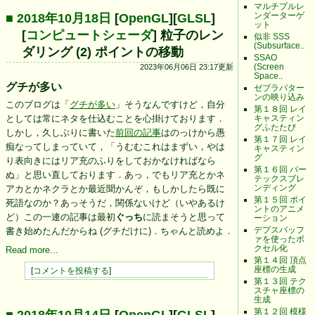
マルチプルレ
ンダーターゲ
■ 2018年10月18日
[
OpenGL
][
GLSL
]
ット
[
コンピュートシェーダ
] 粒子のレン
似非 SSS
(Subsurface..
ダリング (2) ポイントの移動
SSAO
(Screen
2023年06月06日 23:17更新
Space..
グチが多い
ゼブラパター
ンの映り込み
このブログは「
グチが多い
」そうなんですけど，自分
第１８回 レイ
キャスティン
としては常にネタを仕込むことを心掛けております．
グふたたび
しかし，久しぶりに書いた
前回の記事
はのっけから愚
第１７回 レイ
痴なってしまっていて，「うむむこれはまずい，やは
キャスティン
グ
り表向きにはリア充のふりをしておかなければなら
第１６回 バー
ぬ」と思い直しております．あっ，でもリア充とかネ
テックスブレ
ンディング
アカとかネクラとか最近聞かんぞ，もしかしたら既に
第１５回 ポイ
死語なのか？あっそうだ，関係ないけど（いやあるけ
ントのアニメ
ど）この一連の記事は最初
ぐっち
に読まそうと思って
ーション
デプスバッフ
書き始めたんだからね (グチだけに)．ちゃんと読めよ．
ァを使ったボ
クセル化
Read more...
第１４回 頂点
座標の生成
[
コメントを投稿する
]
第１３回 テク
スチャ座標の
生成
第１２回 模様
■ 2018年10月14日
[
OpenGL
][
GLSL
]