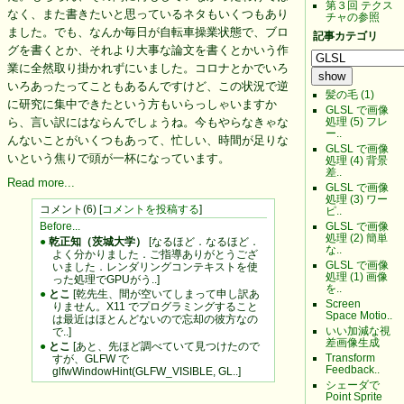
第３回 テクス
なく、また書きたいと思っているネタもいくつもあり
チャの参照
ました。でも、なんか毎日が自転車操業状態で、ブロ
記事カテゴリ
グを書くとか、それより大事な論文を書くとかいう作
業に全然取り掛かれずにいました。コロナとかでいろ
いろあったってこともあるんですけど、この状況で逆
髪の毛 (1)
に研究に集中できたという方もいらっしゃいますか
GLSL で画像
処理 (5) フレ
ら、言い訳にはならんでしょうね。今もやらなきゃな
ー..
んないことがいくつもあって、忙しい、時間が足りな
GLSL で画像
いという焦りで頭が一杯になっています。
処理 (4) 背景
差..
Read more...
GLSL で画像
処理 (3) ワー
コメント(6) [
コメントを投稿する
]
ピ..
GLSL で画像
Before...
処理 (2) 簡単
●
乾正知（茨城大学）
[なるほど．なるほど．
な..
よく分かりました．ご指導ありがとうござ
GLSL で画像
いました．レンダリングコンテキストを使
処理 (1) 画像
った処理でGPUがう..]
を..
●
とこ
[乾先生、間が空いてしまって申し訳あ
Screen
りません。X11 でプログラミングすること
Space Motio..
は最近はほとんどないので忘却の彼方なの
いい加減な視
で..]
差画像生成
●
とこ
[あと、先ほど調べていて見つけたので
Transform
すが、GLFW で
Feedback..
glfwWindowHint(GLFW_VISIBLE, GL..]
シェーダで
Point Sprite