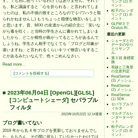
す。でも別に怒っているわけではありません。それで
リング (2) ポ
イント..
も、私と議論すると「心を折られる」と言われてしま
粒子のレンダ
ったのは、私の不徳の致すところなので (パワハラと取
リング (1) ポ
イント..
られかねませんし) もうちょっと穏便な物言いをしよう
GLFW 3 で
と思います。昔、MIXI の友達からの紹介文に「笑いな
Oculus Ri..
がら毒を吐く」と当時の学生さんに書かれてしまいま
最近の更新
したから、どこか根性が曲がってるところがあるんで
シェーダとの
しょうね。学生さん相手でなくても「ブログと印象が
データのやり
とりサンプ
違いますね」と言われるくらいキツイ物言いをするこ
ル..
とがあるみたいなんで、色々ごめんなさい。
第５回 座標変
換
Read more...
視線と三角形
の交差判定
[
コメントを投稿する
]
RealSense
(3) メッシュ..
RealSense
(2) メッシュ..
■ 2023年06月04日
[
OpenGL
][
GLSL
]
RealSense
(1) SDK ..
[
コンピュートシェーダ
] セパラブル
セパラブルフ
フィルタ
ィルタ
マルチプルレ
2023年10月22日 12:14更新
ンダーターゲ
ット
ブログ書いてない
粒子のレンダ
2019 年から丸 4 年ブログを更新しておりませんでし
リング (2) ポ
イント..
た。もちろん、その間に何もしていなかったわけでは