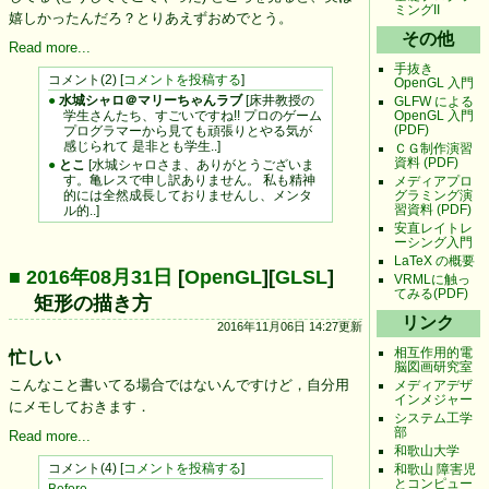
ミングII
嬉しかったんだろ？とりあえずおめでとう。
その他
Read more...
手抜き
コメント(2) [
コメントを投稿する
]
OpenGL 入門
●
水城シャロ＠マリーちゃんラブ
[床井教授の
GLFW による
OpenGL 入門
学生さんたち、すごいですね!! プロのゲーム
(PDF)
プログラマーから見ても頑張りとやる気が
感じられて 是非とも学生..]
ＣＧ制作演習
資料 (PDF)
●
とこ
[水城シャロさま、ありがとうございま
す。亀レスで申し訳ありません。 私も精神
メディアプロ
的には全然成長しておりませんし、メンタ
グラミング演
習資料 (PDF)
ル的..]
安直レイトレ
ーシング入門
LaTeX の概要
■ 2016年08月31日
[
OpenGL
][
GLSL
]
VRMLに触っ
てみる(PDF)
矩形の描き方
リンク
2016年11月06日 14:27更新
相互作用的電
忙しい
脳図画研究室
こんなこと書いてる場合ではないんですけど，自分用
メディアデザ
インメジャー
にメモしておきます．
システム工学
部
Read more...
和歌山大学
コメント(4) [
コメントを投稿する
]
和歌山 障害児
とコンピュー