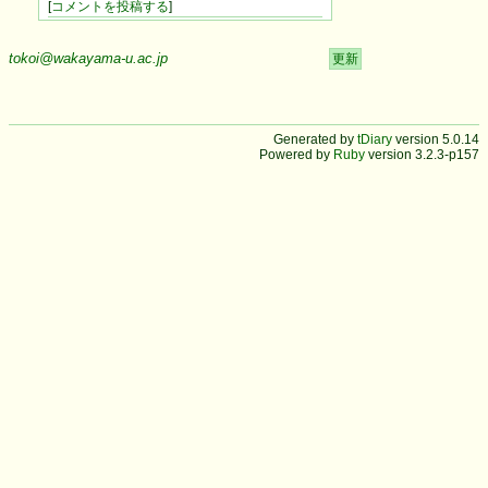
[
コメントを投稿する
]
tokoi@wakayama-u.ac.jp
更新
Generated by
tDiary
version 5.0.14
Powered by
Ruby
version 3.2.3-p157