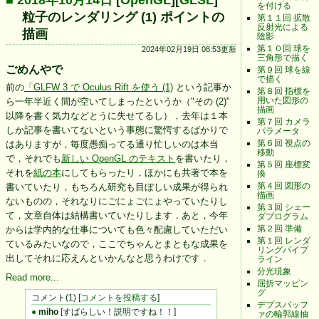
を付ける
粒子のレンダリング (1) ポイントの
第１１回 拡散
反射光による
描画
陰影
第１０回 球を
2024年02月19日 08:53更新
三角形で描く
ごめんやで
第９回 球を線
で描く
前の
「GLFW 3 で Oculus Rift を使う (1)
という記事か
第８回 指標を
用いた図形の
ら一年半近く間が空いてしまったというか（"その (2)"
描画
以降を書く気力などとうに失せてるし），去年は１本
第７回 カメラ
しか記事を書いてないという事態に驚愕するばかりで
パラメータ
第６回 視点の
はありますが，毎度愚痴ってる通り忙しいのは本当
移動
で，それでも
新しい OpenGL のテキスト
を書いたり，
第５回 座標変
それを
紙の本
にしてもらったり，ほかにも共著で本を
換
第４回 図形の
書いていたり，もちろん研究も目ぼしい成果が得られ
描画
ないものの，それなりにごにょごにょやっていたりし
第３回 シェー
て，文章自体は結構書いていたりします．あと，今年
ダプログラム
第２回 準備
からは学内的な仕事についても色々配慮していただい
第１回 レンダ
ているみたいなので，ここでちゃんとまともな成果を
リングパイプ
出してそれに応えんといかんなと思うわけです．
ライン
分光現象
Read more...
屈折マッピン
グ
コメント(1) [
コメントを投稿する
]
デプスバッフ
●
miho
[すばらしい！説明ですね！！]
ァの輪郭線抽