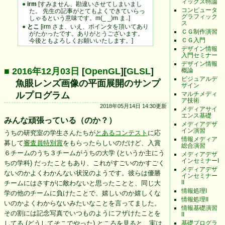
ィックス特論
●
irm
[すみません、勘違いさせてしまいまし
コンピュータ
た。 先生の記事がとてもよくできていらっ
グラフィック
しゃるという意味です。m(_ _)m ま..]
ス
●
とこ
[irm さま、いえ、ポインタを頂いてあり
ＣＧ制作演習
がたかったです。ありがとうございます。
ＣＧ入門
今後ともよろしくお願いいたします。]
デザイン情報
入門セミナー
デザイン情報
■ 2016年12月03日
[
OpenGL
][
GLSL
]
概論
ビジュアルデ
魚眼レンズ画像の平面展開のサンプ
ザイン
マルチメディ
ルプログラム
ア技術
2018年05月14日 14:30更新
メディアサイ
エンス基礎
みんな頑張っている（のか？）
メディアデザ
イン演習
うちの研究室の学生さんたちが
とあるコンテスト
に応
情報メディア
募して
審査員特別賞
をもらったらしいのだけど、入賞
総合演習
６チームのうち３チームがうちの大学 (というか主にう
メディアデザ
インセミナーI
ちの学科) だったこともあり、これがすごいのかすごく
メディアデザ
ないのかよくわかんない状況のようです。彼らは優勝
インセミナー
II
チームにはさすがに敵わないと思ったことと、同じ大
情報処理I
学の他のチームに負けたことで、嬉しいのか嬉しくな
情報処理II
いのかよくわからないみたいなことを言ってました。
情報基礎演習
その割には記念写真でいつものようにフザけたことを
II
基礎プログラ
してる (どうしてそこでやった) ところを見ると、実は